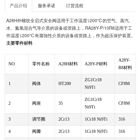
产品介绍
服务承诺
订货流程
A28H外螺纹全启式安全阀适用于工作温度≤200℃的空气、蒸汽、
水、氮氢混合气等介质的设备或管路上，RA28Y-P/10R8适用于工
作温度≤200℃有腐蚀性介质的设备或管路上，作为超压保护装置。
主要零件材料
A28Y-
NO.
零件名称
A28H材料
A28Y-P材料
R8材料
ZG1Cr18
1
阀体
HT200
CF8M
Ni9Ti
ZG1Cr18
2
阀座
35
CF8M
Ni9Ti
3
调节圈
2Cr13
1Cr18 Ni9Ti
316
4
阀瓣
2Cr13
1Cr18 Ni9Ti
316