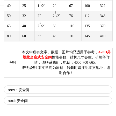
1
40
25
1
/2"
2"
67
100
322
1
50
32
2"
2
/2"
76
112
348
1
65
40
2
/2"
3"
110
135
370
80
60
3"
4"
110
145
410
本文中所有文字、数据、图片均只适用于参考，
A28H外
螺纹全启式安全阀
性能参数、结构尺寸参数、价格等详
声明
情，请联系我们，电话：4000-700-665。
若无说明,本文章均为原创，转载时请注明本文地址，谢
谢合作！
prev：安全阀
next: 安全阀