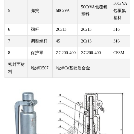
50CrVA
50CrVA包覆氟
5
弹簧
50CrVA
包覆氟
塑料
塑料
6
阀杆
2Cr13
2Cr13
316
7
调整螺杆
45
2Cr13
316
8
保护罩
ZG200-400
ZG200-400
CF8M
密封面材
堆焊D507
堆焊Co基硬质合金
料