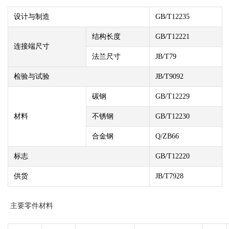
设计与制造
GB/T12235
结构长度
GB/T12221
连接端尺寸
法兰尺寸
JB/T79
检验与试验
JB/T9092
碳钢
GB/T12229
材料
不锈钢
GB/T12230
合金钢
Q/ZB66
标志
GB/T12220
供货
JB/T7928
主要零件材料