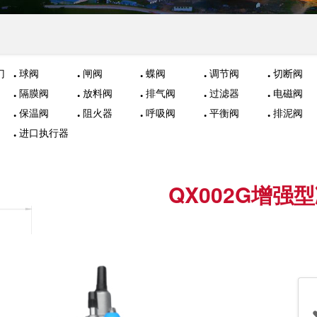
门
球阀
闸阀
蝶阀
调节阀
切断阀
隔膜阀
放料阀
排气阀
过滤器
电磁阀
保温阀
阻火器
呼吸阀
平衡阀
排泥阀
进口执行器
QX002G增强