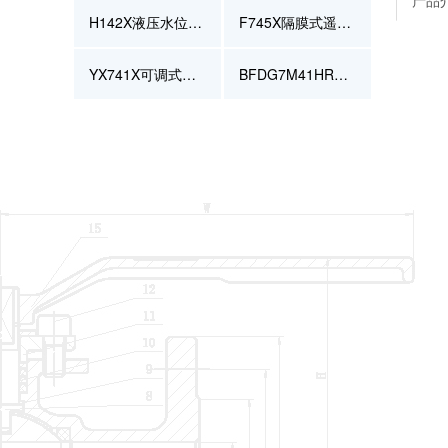
产品
H142X液压水位控制阀
F745X隔膜式遥控浮球阀
YX741X可调式减压稳压阀
BFDG7M41HR管力阀