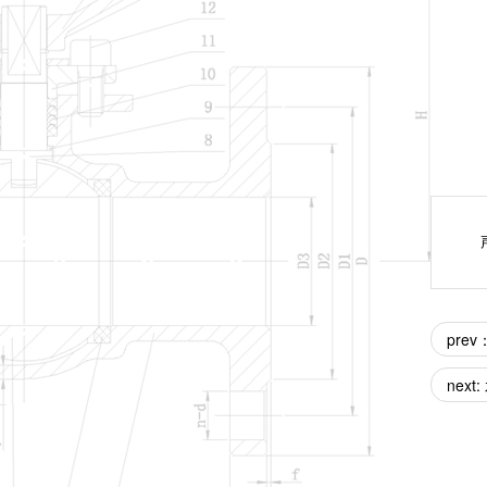
pre
nex