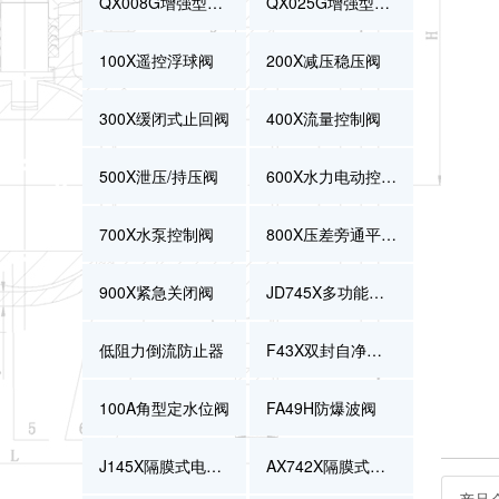
QX008G增强型压差控制阀
QX025G增强型减压持压阀
100X遥控浮球阀
200X减压稳压阀
300X缓闭式止回阀
400X流量控制阀
500X泄压/持压阀
600X水力电动控制阀
700X水泵控制阀
800X压差旁通平衡阀
900X紧急关闭阀
JD745X多功能水泵控制阀
低阻力倒流防止器
F43X双封自净式防逆水封阀
100A角型定水位阀
FA49H防爆波阀
J145X隔膜式电动遥控阀
AX742X隔膜式安全泄压/持压阀