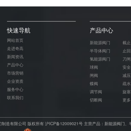
快速导航
产品中心
网站首页
新能源阀门
截止
走进奇高
半导体阀门
止回
新闻资讯
氢能源阀门
刀闸
产品中心
球阀
安全
市场营销
闸阀
减压
企业资质
蝶阀
疏水
服务中心
调节阀
旋塞
联系我们
切断阀
更多.
海奇高阀门制造有限公司 版权所有
沪ICP备12009021号
主营产品：新能源阀门、