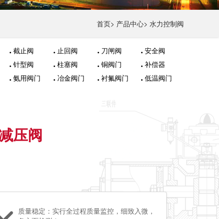
首页
>
产品中心
>
水力控制阀
截止阀
止回阀
刀闸阀
安全阀
针型阀
柱塞阀
铜阀门
补偿器
氨用阀门
冶金阀门
衬氟阀门
低温阀门
型减压阀
质量稳定：实行全过程质量监控，细致入微，