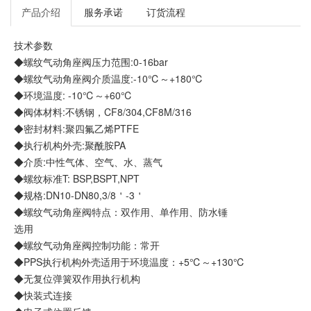
产品介绍
服务承诺
订货流程
技术参数
◆螺纹气动角座阀压力范围:0-16bar
◆螺纹气动角座阀介质温度:-10℃～+180℃
◆环境温度: -10℃～+60℃
◆阀体材料:不锈钢，CF8/304,CF8M/316
◆密封材料:聚四氟乙烯PTFE
◆执行机构外壳:聚酰胺PA
◆介质:中性气体、空气、水、蒸气
◆螺纹标准T: BSP,BSPT,NPT
◆规格:DN10-DN80,3/8＇-3＇
◆螺纹气动角座阀特点：双作用、单作用、防水锤
选用
◆螺纹气动角座阀控制功能：常开
◆PPS执行机构外壳适用于环境温度：+5℃～+130℃
◆无复位弹簧双作用执行机构
◆快装式连接