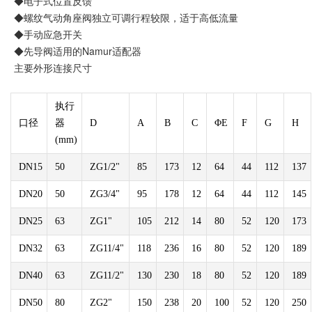
◆电子式位置反馈
◆螺纹气动角座阀独立可调行程较限，适于高低流量
◆手动应急开关
◆先导阀适用的Namur适配器
主要外形连接尺寸
执行
口径
器
D
A
B
C
ΦE
F
G
H
(mm)
DN15
50
ZG1/2"
85
173
12
64
44
112
137
DN20
50
ZG3/4"
95
178
12
64
44
112
145
DN25
63
ZG1"
105
212
14
80
52
120
173
DN32
63
ZG11/4"
118
236
16
80
52
120
189
DN40
63
ZG11/2"
130
230
18
80
52
120
189
DN50
80
ZG2"
150
238
20
100
52
120
250