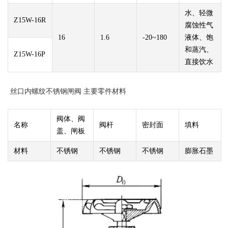
水、轻微
Z15W-16R
腐蚀性气
16
1.6
-20~180
液体、饱
和蒸汽、
Z15W-16P
直接饮水
丝口内螺纹不锈钢闸阀 主要零件材料
阀体、阀
名称
阀杆
密封面
填料
盖、闸板
材料
不锈钢
不锈钢
不锈钢
膨胀石墨