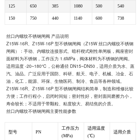
125
650
385
1080
500
540
150
750
440
1140
600
738
丝口内螺纹不锈钢闸阀 产品说明
Z15W-16R、Z15W-16P 型不锈钢闸阀（Z15W 丝口内螺纹不锈钢
闸阀）：手动、内螺纹连接形式、暗杆楔式刚性单闸板，阀座密封
面材料为不锈钢，工作压力 1.6MPa，阀体材料为不锈钢的闸阀。
适用温度 -20~180℃，公称通径 DN15~DN50，适用介质为水、蒸
汽、油品。广泛应用于国防、科研、航天、电子、机械、冶金、石
油，化工，能源、环保、生物医药、制冷、食品等各种领域。
Z15W-16R、Z15W-16P 型不锈钢闸阀结构简单，制造和维修比较
方便；工作行程小，启闭时间短；密封性好，密封面间磨擦力小，
寿命较长；不适用于带颗粒、粘度较大、易结焦的介质。
丝口内螺纹不锈钢闸阀主要性能参数
工作压力
适用温度
型号
PN
适用介质
(MPa)
(℃)