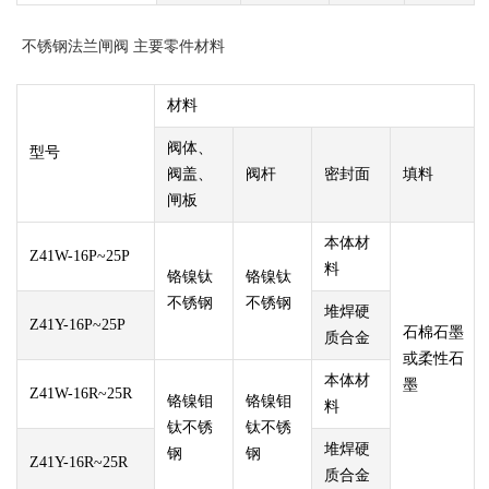
不锈钢法兰闸阀 主要零件材料
材料
阀体、
型号
阀盖、
阀杆
密封面
填料
闸板
本体材
Z41W-16P~25P
料
铬镍钛
铬镍钛
不锈钢
不锈钢
堆焊硬
Z41Y-16P~25P
石棉石墨
质合金
或柔性石
本体材
墨
Z41W-16R~25R
铬镍钼
铬镍钼
料
钛不锈
钛不锈
堆焊硬
钢
钢
Z41Y-16R~25R
质合金