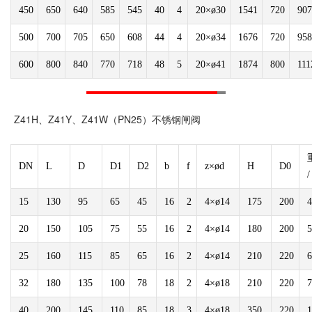
450
650
640
585
545
40
4
20×ø30
1541
720
907
500
700
705
650
608
44
4
20×ø34
1676
720
958
600
800
840
770
718
48
5
20×ø41
1874
800
111
Z41H、Z41Y、Z41W（PN25）不锈钢闸阀
DN
L
D
D1
D2
b
f
z×ød
H
D0
/
15
130
95
65
45
16
2
4×ø14
175
200
4
20
150
105
75
55
16
2
4×ø14
180
200
5
25
160
115
85
65
16
2
4×ø14
210
220
6
32
180
135
100
78
18
2
4×ø18
210
220
7
40
200
145
110
85
18
3
4×ø18
350
220
1