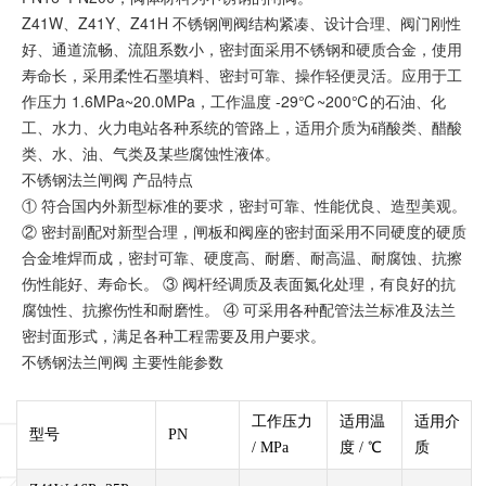
Z41W、Z41Y、Z41H 不锈钢闸阀结构紧凑、设计合理、阀门刚性
好、通道流畅、流阻系数小，密封面采用不锈钢和硬质合金，使用
寿命长，采用柔性石墨填料、密封可靠、操作轻便灵活。应用于工
作压力 1.6MPa~20.0MPa，工作温度 -29℃~200℃的石油、化
工、水力、火力电站各种系统的管路上，适用介质为硝酸类、醋酸
类、水、油、气类及某些腐蚀性液体。
不锈钢法兰闸阀 产品特点
① 符合国内外新型标准的要求，密封可靠、性能优良、造型美观。
② 密封副配对新型合理，闸板和阀座的密封面采用不同硬度的硬质
合金堆焊而成，密封可靠、硬度高、耐磨、耐高温、耐腐蚀、抗擦
伤性能好、寿命长。 ③ 阀杆经调质及表面氮化处理，有良好的抗
腐蚀性、抗擦伤性和耐磨性。 ④ 可采用各种配管法兰标准及法兰
密封面形式，满足各种工程需要及用户要求。
不锈钢法兰闸阀 主要性能参数
工作压力
适用温
适用介
型号
PN
/ MPa
度 / ℃
质