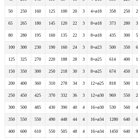
50
250
160
125
100
20
3
4×ø18
358
250
2
65
265
180
145
120
22
3
8×ø18
373
280
3
80
280
195
160
135
22
3
8×ø18
435
300
5
100
300
230
190
160
24
3
8×ø23
500
350
6
125
325
270
220
188
28
3
8×ø25
614
400
1
150
350
300
250
218
30
3
8×ø25
674
450
1
200
400
360
310
278
34
3
12×ø25
818
500
1
250
450
425
370
332
36
3
12×ø30
969
550
2
300
500
485
430
390
40
4
16×ø30
530
560
4
350
550
550
490
448
44
4
16×ø34
1280
640
6
400
600
610
550
505
48
4
16×ø34
1450
640
9