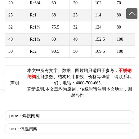
20
Rc3/4
60
20
102
70
25
Rc1
68
25
114
80
32
Rc1¼
75.5
32
124
80
40
Rc1½
80
40
152.5
100
50
Rc2
90.5
50
169.5
100
本文中所有文字、数据、图片均只适用于参考，
不锈钢
闸阀
性能参数、结构尺寸参数、价格等详情，请联系我
声明
们，电话：4000-700-665。
若无说明,本文章均为原创，转载时请注明本文地址，谢
谢合作！
prev：焊接闸阀
next: 低温闸阀