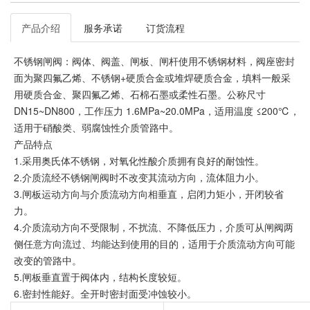
产品介绍
服务承诺
订货流程
不锈钢闸阀：阀体、阀盖、闸板、闸杆使用不锈钢材料，阀座密封
面为聚四氟乙烯、不锈钢+硬质合金或堆焊硬质合金，填料一般采
用硬质合金、聚四氟乙烯、石棉石墨或柔性石墨。公称尺寸
DN15~DN800，工作压力 1.6MPa~20.0MPa，适用温度 ≤200℃，
适用于硝酸类、弱腐蚀性介质管路中。
产品特点
1.采用奥氏体不锈钢，对氧化性酸介质拥有良好的耐蚀性。
2.介质流经不锈钢闸阀时不改变其流动方向，流体阻力小。
3.闸板运动方向与介质流动方向相垂直，启闭力矩小，开闭较省
力。
4.介质流动方向不受限制，不扰流、不降低压力，介质可从闸阀两
侧任意方向流过、均能达到使用的目的，适用于介质流动方向可能
改变的管路中。
5.闸板垂直置于阀体内，结构长度较短。
6.密封性能好。全开时密封面受冲蚀较小。